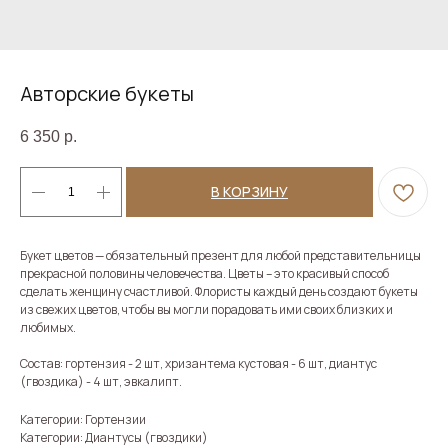
Авторские букеты
6 350
р.
В КОРЗИНУ
Букет цветов — обязательный презент для любой представительницы
прекрасной половины человечества. Цветы – это красивый способ
сделать женщину счастливой. Флористы каждый день создают букеты
из свежих цветов, чтобы вы могли порадовать ими своих близких и
любимых.
Состав: гортензия - 2 шт, хризантема кустовая - 6 шт, диантус
(гвоздика) - 4 шт, эвкалипт.
Категории: Гортензии
Категории: Диантусы (гвоздики)