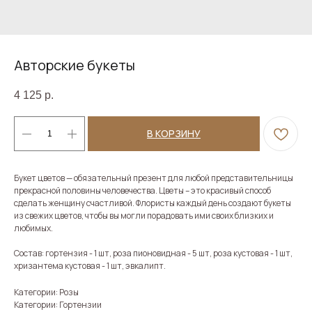
Авторские букеты
4 125
р.
В КОРЗИНУ
Букет цветов — обязательный презент для любой представительницы
прекрасной половины человечества. Цветы – это красивый способ
сделать женщину счастливой. Флористы каждый день создают букеты
из свежих цветов, чтобы вы могли порадовать ими своих близких и
любимых.
Состав: гортензия - 1 шт, роза пионовидная - 5 шт, роза кустовая - 1 шт,
хризантема кустовая - 1 шт, эвкалипт.
Категории: Розы
Категории: Гортензии