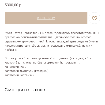
5300,00
р.
В КОРЗИНУ
Букет цветов — обязательный презент для любой представительницы
прекрасной половины человечества. Цветы – это красивый способ
сделать женщину счастливой. Флористы каждый день создают букеты
из свежих цветов, чтобы вы могли порадовать ими своих близких и
любимых.
Состав: роза - 5 шт, роза кустовая - 1 шт, диантус (гвоздика) - 3 шт,
хлопок - 3 шт, клематис - 2 шт, гортезия - 1 шт, эвкалипт.
Категории: Розы
Категории: Диантусы (гвоздики)
Категории: Гортензии
Смотрите также