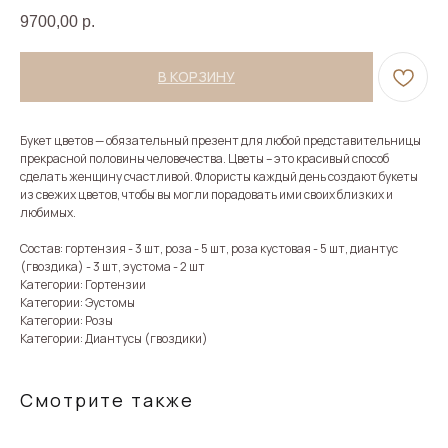
9700,00
р.
В КОРЗИНУ
Букет цветов — обязательный презент для любой представительницы
прекрасной половины человечества. Цветы – это красивый способ
сделать женщину счастливой. Флористы каждый день создают букеты
из свежих цветов, чтобы вы могли порадовать ими своих близких и
любимых.
Состав: гортензия - 3 шт, роза - 5 шт, роза кустовая - 5 шт, диантус
(гвоздика) - 3 шт, эустома - 2 шт
Категории: Гортензии
Категории: Эустомы
Категории: Розы
Категории: Диантусы (гвоздики)
Смотрите также