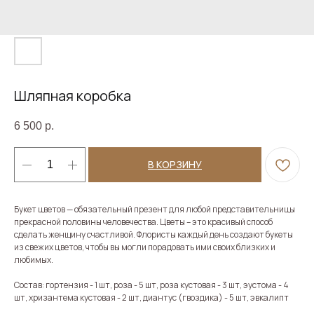
Шляпная коробка
6 500
р.
В КОРЗИНУ
Букет цветов — обязательный презент для любой представительницы
прекрасной половины человечества. Цветы – это красивый способ
сделать женщину счастливой. Флористы каждый день создают букеты
из свежих цветов, чтобы вы могли порадовать ими своих близких и
любимых.
Состав: гортензия - 1 шт, роза - 5 шт, роза кустовая - 3 шт, эустома - 4
шт, хризантема кустовая - 2 шт, диантус (гвоздика) - 5 шт, эвкалипт