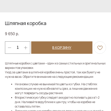
Шляпная коробка
9 650
р.
В КОРЗИНУ
Шляпные коробки с цветами – один из самых стильных и оригинальных
вариантов упаковки.
Уход за цветами в шляпной коробке очень простой, так как букету не
нужна ваза. Обратите внимание на следующие рекомендации:
Ни в коем случае не вынимайте цветы из губки. На стеблях
композиции не нужно обновлять срез, а лишние движения
могут повредить сосуды растения.
Флористическую губку следует аккуратно поливать раз в 1–2
дня. Наливайте воду ближе к центру, чтобы на коробке не
оставалось пятен.
Держите шляпную коробку вдали от прямых солнечных лучей и