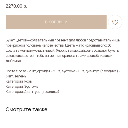
2270,00
р.
В КОРЗИНУ
Букет цветов — обязательный презент для любой представительницы
прекрасной половины человечества. Цветы – это красивый способ
сделать женщину счастливой. Флористы каждый день создают букеты
из свежих цветов, чтобы вы могли порадовать ими своих близких и
любимых.
Состав: роза - 2 шт, орхидея - 2 шт, эустома - 1 шт, диантус (гвоздика) -
3 шт, зелень
Категории: Розы
Категории: Эустомы
Категории: Диантусы (гвоздики)
Смотрите также