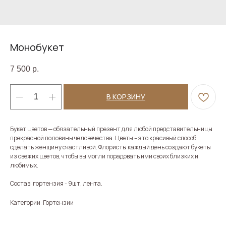
Монобукет
7 500
р.
В КОРЗИНУ
Букет цветов — обязательный презент для любой представительницы
прекрасной половины человечества. Цветы – это красивый способ
сделать женщину счастливой. Флористы каждый день создают букеты
из свежих цветов, чтобы вы могли порадовать ими своих близких и
любимых.
Состав: гортензия - 9шт, лента.
Категории: Гортензии