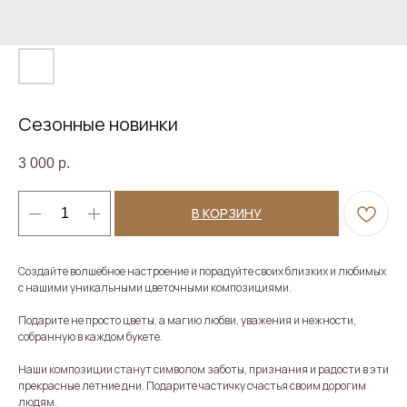
Сезонные новинки
3 000
р.
В КОРЗИНУ
Создайте волшебное настроение и порадуйте своих близких и любимых
с нашими уникальными цветочными композициями.
Подарите не просто цветы, а магию любви, уважения и нежности,
собранную в каждом букете.
Наши композиции станут символом заботы, признания и радости в эти
прекрасные летние дни. Подарите частичку счастья своим дорогим
людям.