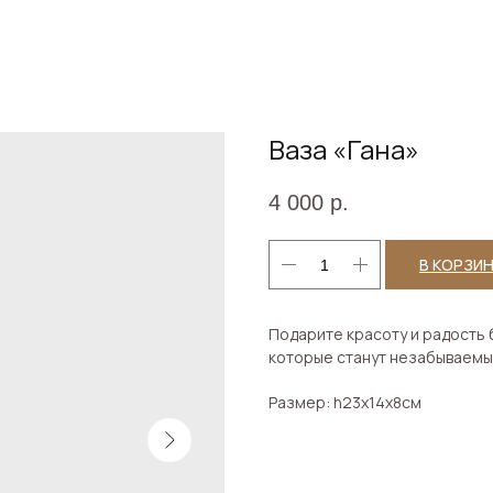
Ваза «Гана»
4 000
р.
В КОРЗИ
Подарите красоту и радость
которые станут незабываемы
Размер: h23x14x8см