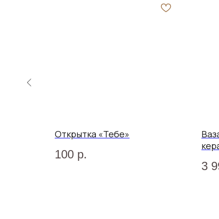
Открытка «Тебе»
Ваз
кер
100
р.
3 9