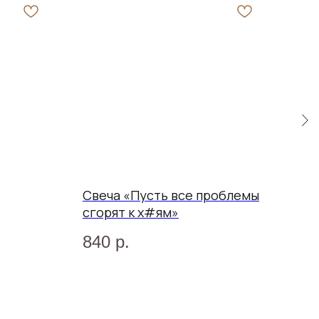
Свеча «Пусть все проблемы
Инс
сгорят к х#ям»
бук
840
р.
70