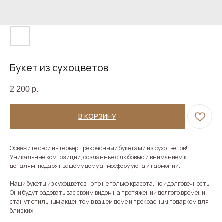
Букет из сухоцветов
2 200
р.
В КОРЗИНУ
Освежите свой интерьер прекрасными букетами из сухоцветов!
Уникальные композиции, созданные с любовью и вниманием к
деталям, подарят вашему дому атмосферу уюта и гармонии.
Наши букеты из сухоцветов - это не только красота, но и долговечность.
Они будут радовать вас своим видом на протяжении долгого времени,
станут стильным акцентом в вашем доме и прекрасным подарком для
близких.