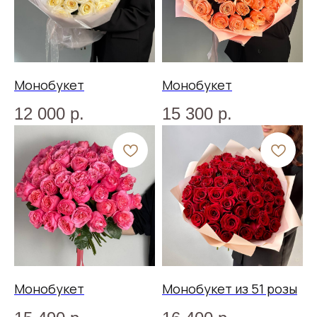
Услуги
Адреса салонов в Екатеринбурге:
ул. Розы Люксембург, д.40
Монобукет
Монобукет
+7(912)255-12-55
12 000
р.
15 300
р.
ул.Хохрякова, д.72
+7(912)041-11-77
ул.Машиностроителей, д.30
+7(932)122-30-30
Режим работы:
пн-пт 09:00-20:00
сб-вс 10:00-19:00
Написать нам:
floresekb@gmail.com
Монобукет
Монобукет из 51 розы