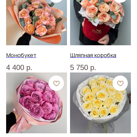
Монобукет
Шляпная коробка
4 400
р.
5 750
р.